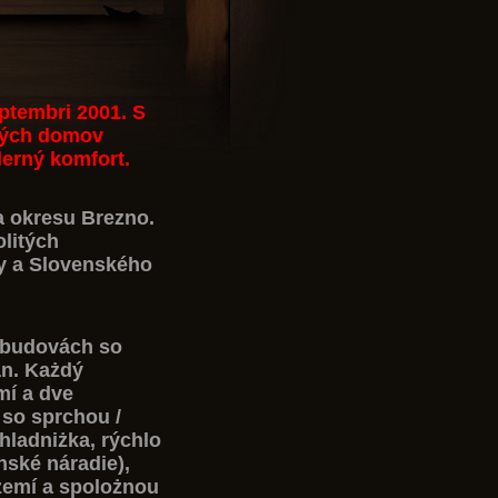
ptembri 2001. S
ených domov
erný komfort.
a okresu Brezno.
olitých
y a Slovenského
 budovách so
n. Każdý
mí a dve
 so sprchou /
ladniżka, rýchlo
nské náradie),
ízemí a spolożnou