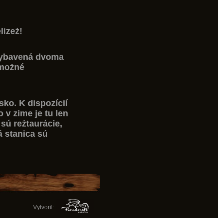
lizeż!
 vybavená dvoma
 możné
sko. K dispozícií
 v zime je tu len
sú reżtaurácie,
á stanica sú
Vytvoril: