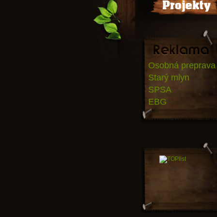
Osobná preprava
Starý mlyn
SPSA
EBG